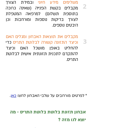
משלימים מידע חיוני
ובמידת הצורך
2
מקבלים בקשת הפנייה (שאינה כּרוכה
בתוספת תשלום) למרפאה המטפלת
לצורך בדיקות נוספות ומוּרחבוֹת וכן
היבטים נוספים.
מקבלים את תוצאות האבחון ומגלים האם
3
וכיצד התזונה קשורה לבלוטת התריס
כדי
להחליט באופן מושכל האם וכיצד
להתקדם לתכנית תזונתית אישית לבלוטת
התריס.
לבדיקת
התאמה לאבחון
בקליק >
* לפרטים מורחבים על שלבי האבחון לחצו
כאן
.
אבחון תזונת בלוטת בלוטת התריס - מה
יוצא לנו מזה ?