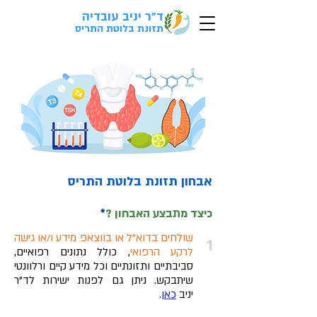
ד"ר יניב עובדיה
לבדיקת התאמה
ל
אבחון
בקליק>
תזונת בלוטת התריס
אבחון תזונת בלוטת התריס
כיצד מתבצע האבחון ?
*
שולחים בדוא"ל או בווצאפ מידע ו/או גישה
1
לרקע הרפואי
, כולל נתונים רפואיים,
סביבתיים ותזונתיים וכל מידע קיים ורלוונטי
שיתבקש. ניתן גם לפנות ישירות לד"ר
יניב
כאן
.