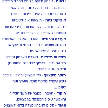
ודאות
אבחון תזונת בלוטת התריס מסתיים
-
ב
התרשמות ברורה על קיום וחוזק הקשר
תזונה-בלוטה ומצמצם
ספקות וניחושים.
אובייקטיביות
- תוצאות אובייקטיביות
לקבלת תמונה כוללת אודות מרכיבי התזונה
העשויים להשפיע על בלוטת התריס.
הערכה טיפולית
מסקנת האבחון מאפשרת
-
החלטה משותפת בדבר התחלת ייעוץ או
טיפול יעיל ומותאם אישית.
תוצאות מיידיות
הערכת האבחון נמסרת
-
מיד עם סיומו (בכפוף להסדרת התשלום)
והיא פשוטה וברורה.
תוקף מיקצועי
כלי מיקצועי ומהימן על סמך
-
ניסיון טיפולי ומחקרי מוכח, מועדף ונוח
לשימוש.
מיקוד
האבחון מקצר את משך הבירור
-
ומאפשר טיפול הממוקד בממצאים.
תיעוד
- סיכום האבחון נשלח בדוא"ל/ווצאפ