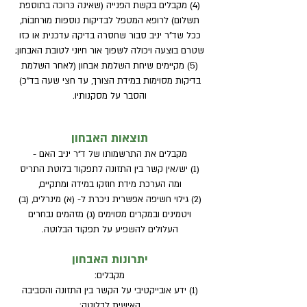
(4) מקבלים בקשת הפנייה (שאינה כּרוכה בתוספת
תשלום) לרופא המטפל לבדיקות נוספות מוּרחבוֹת,
ככל שד"ר יניב סבור שחסרה בדיקה עדכנית או כזו
שטרם בוצעה ויכולה לשפוך אור חיוני לטובת האבחון;
(5) מקיימים שיחת השלמת אבחון (לאחר השלמת
בדיקות מסוימות במידת הצורך, עד חצי שעה בד"כ)
והסבר על מסקנותיו.
תוצאות האבחון
מקבלים את התרשמותו של ד"ר יניב האם -
(1) יש/אין קשר בין התזונה לתפקוד בלוטת התריס
ומה הערכת מידת חוזקו במידה ומתקיים,
(2) גילוי חשיפה אפשרית ניכרת ל- (א) מינרלים, (ב)
ויטמינים ובמקרים מסוימים (ג) מזהמים נבחרים
העלולים להשפיע על תפקוד הבלוטה.
יתרונות האבחון
מקבלים:
(1) ידע אובייקטיבי על הקשר בין התזונה והסביבה
האישית לבלוטה;