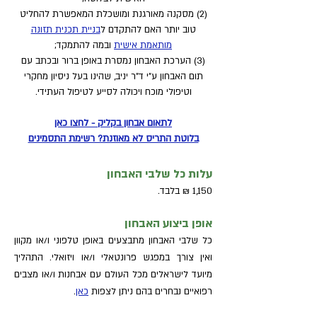
(2) מסקנה מאורגנת ומושכלת המאפשרת להחליט
טוב יותר האם להתקדם ל
בניית תכנית תזונה
מותאמת אישית
ובמה להתמקד;
(3) הערכת האבחון נמסרת באופן ברור ובכתב עם
תום האבחון
ע"י ד"ר יניב, שהינו בעל ניסיון מחקרי
וטיפולי מוכח ויכולה לסייע לטיפול העתידי.
לתאום אבחון בקליק - לחצו כאן
בלוטת התריס לא מאוזנת? רשימת התסמינים
עלות כל שלבי האבחון
1,150 ₪ בלבד.
אופן ביצוע האבחון
כל שלבי האבחון מתבצעים באופן טלפוני ו/או מקוון
ואין צורך במפגש פרונטאלי ו/או ויזואלי. התהליך
מיועד לישראלים מכל העולם עם אבחנות ו/או מצבים
רפואיים נבחרים בהם ניתן לצפות
כאן
.