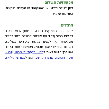
אפשרויות תשלום
ניתן לשלם ב
'
ביט
' או
'
PayBox
'
או
העברה בנקאית
.
התשלום מראש.
החזרים
ייתכן החזר כספי (עד תקרה מסוימת) לבעלי ביטוח
בריאות פרטי (לרוב עם פוליסה הכוללת כיסוי רפואה
משלימה) ו/או לנשים בעלות ביטוחים משלימים
בקופות החולים למשך תקופה מסוימת לאחר הלידה
ו/או דרך ביטוח לאומי ל
פגוּעי הַלֶּמֶת/נפש/ראש
ו
נפגעי
איבה וחטופים שחזרו מהשבי
ו/או ל
משרתי מילואים
מעל ובמהלך תקופה מסויימת ומשפחתם
(בן/בת זוג
וילדים עד גיל 14). ההחזר וגובהו תלויים בתנאי
הפוליסה/התקנון ועשויים להשתנות בין הגופים
השונים. בחלק מהמקרים נדרשים: (1) אסמכתא
לרישיון בתוקף ממשרד הבריאות (אותה ניתן למצוא
כאן
), (2) קבלה על האבחון ו/או הייעוץ (נשלחת
אוטומטית לאחר הסדרת תשלום) ולעיתים גם (3)
סיכום אבחון ו/או ייעוץ הכולל חתימה וחותמת עם מס'
רישיון של ד"ר יניב עובדיה. מומלץ לבצע בדיקה