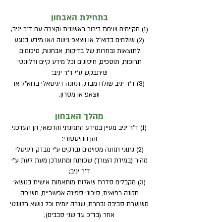
בתחילת האבחון
(1) מקיימים שיחת בירור ראשונית וקצרה עם ד"ר יניב;
(2) שולחים בדוא"ל או ווצאפ גישה ו/או מידע בנוגע
לתוצאות נבחרות של בדיקות, אבחנות, סיכומים,
תרופות, תוספים, חיסונים וכל מידע קיים ורלוונטי
שיתבקש ע"י ד"ר יניב;
(3) ד"ר יניב שולח מבדק תזונה דיגיטאלי בדוא"ל או
ווצאפ או מסרון.
מהלך האבחון
(1) ד"ר יניב מעיין במידע התזונתי והרפואי, הן העדכני
והן ההיסטורי;
(2) נתוני תזונה מסוימים נבדקים ע"י מבדק דיגיטלי
מהיר (במידת הצורך) שפותח ומתעדכן מעת לעת ע"י
ד"ר יניב;
(3) מקבלים סדרת שאלות מותאמות אישית בנושאי
תזונה רפואית, סיכוני ספיגה אפשריים, חשיפה
משוערת סביבה נבחרת, שגרה יומית וכל נושא רלוונטי
אחר (בד"כ עד שני סבבים);