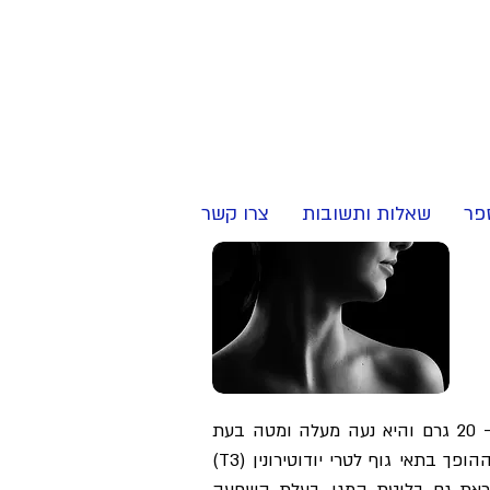
לבדיקת התאמה
ל
אבחון
בקליק>
פר
שאלות ותשובות
צרו קשר
בלוטת התריס נמצאת בקדמת הצוואר וצורתה כפּפּיון או פרפר. משקלה הממוצע של הבלוטה הינו כ- 20 גרם והיא נעה מעלה ומטה בעת
בליעה. שלושה הורמונים חשובים לגוף מיוצרים בבלוטה. החשוב בהם הינו התירוקסין, שנקרא גם T4 ההופך בתאי גוף לטרי יודוטירונין (T3)