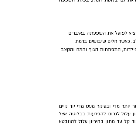
ראת גם בלוטת המגן, בעלת השפעה
 מאזנת את קצב פעילותם של איברי הגוף באמצעות ההורמון T4, שכאמור הופך ל- T3 ומוציא לפועל את השפעתה באיברים
לב. כאשר חלים שיבושים ברמת
פת הילדות, התפתחות הגוף והמח והקצב
לבדיקת התאמה
לאבחון
בקליק >
ה "המחסן" העיקרי של יוד בגוף ותלויה ביוד מהתזונה על מנת להפיק את T4. כאשר יותר מדי ובעיקר מעט מדי יוד קיים
ן עלול לגרום להפרעות בבלוטה אצל
וד קל עד מתון בהיריון עלול להתבטא