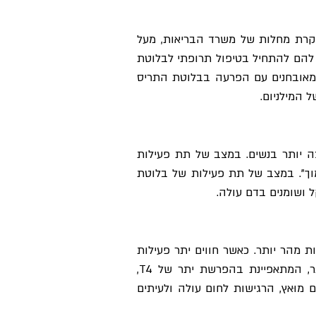
בקרת מחלות של משרד הבריאות, מעל
 להם להתחיל בטיפול תרופתי לבלוטת
מאובחנים עם הפרעה בבלוטת התריס
 המילניום.
ה יותר בנשים. במצב של תת פעילות
 ב"הילוך נמוך". במצב של תת פעילות של בלוטת
 ושומנים בדם עולה.
ת מהר יותר. כאשר חווים יתר פעילות
של בלוטת התריס תסמינים מסויימים מורגשים היטב ומאפשרים זיהוי מהיר יחסית. בזמן פעילות יתר, המתאפיינת בהפרשת יתר של T4,
 מוּאץ, הרגישות לחום עולה ולעיתים