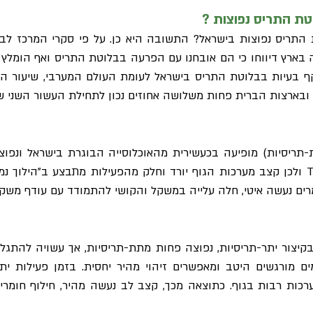
ת התריס נפוצות ?
 התריס נפוצות בישראל? התשובה היא כן. על פי סקרי המרכז ל
בארץ דיווחו כי הם אובחנו עם הפרעה בבלוטת התריס ואף הומלץ
ף בעיות בבלוטת התריס בישראל לעומת העולם המערבי, שיעור ה
בארצות הברית פחות משלושה אחוזים נכון לתחילת העשור השני של
תריסיות) מופיעה בכעשירית מהאוכלוסייה הבוגרת בישראל ונפוצ
בלוטת התריס מופרש פחות מדי T4 ולכן קצב מערכות הגוף יורד וחלק מהפעילות מתבצע
ים נעשה איטי, חלה עלייה במשקל והקושי להתמודד עם עודף משקל
קיצור יתר-תריסיות, נפוצה פחות מתת-תריסיות, אך עשויה להתגלו
רכות רבות בגוף. כתוצאה מכך, קצב לב נעשה מהיר, חילוף חומרים