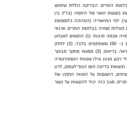
בלוטת התריס. הבדיקה כוללת שימוש
ת בשעות האור של היממה (בד"כ בין
פן טבעי). לפי התיאוריה (המזוהה כ'תסמונת
3 מעלות צלזיוס יכולה ללמד על תת פעילות סמויה בבלוטת התריס. ארגוני
בריאות ברחבי העולם אינם ממליצים להסתמך באופן בלעדי על בדיקת חום לאבחנה של תת פעילות סמויה מכמה סיבות: (1) התנאים לאבחון
בהם בצעו את המחקר העומד בבסיס התיאוריה של תסמונת ווילסון אינם מדוייקים והוא בוצע בקרב כּ- 150 משתתפים בלבד; (2) לחלק
משמעותי מאוכלוסיית העולם עשויה להימדד טמפרטורת גוף נמוכה מ 36.8 מעלות צלזיוס, אך הם כנראה בריאים; (3) ממצאי מחקר מבוקר
נו נתונים של כּ- 35,000 משתתפים אמריקאים בעלי רקע מגוון וגילו שטווח הטמפרטורה
לבחון את תוצאות בדיקה חום הגוף לעומק, לדון
עיתים, הישענות על הטווח התקין של
תריס. מצב כזה יכול להקשות על קשר
לבדיקת התאמה
לאבחון