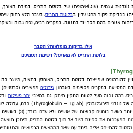
וֹגדנוּת עצמית (אוֹטוֹאימוּנית) של בלוטת התריס. במידת הצורך, ב
ה) בבדיקת ניקור מחט עדין ב
בלוטת התריס
. בעבר הלא רחוק שימ
זהות אזורים בהם חסר יוד בתזונה. במקרים רבים, נפח גבוה ובעיק
אילו בדיקות מומלצות? הסבר
בלוטת התריס לא מאוזנת? רשימת תסמינים
ניין להורמונים שמייצרת בלוטת התריס, מאוחסן בתאיה, מיוצר בה
 דם המסייעת במקרים מסויימים באבחון
גידולים
ממאירים (סרטניים) 
יס. רמה גבוה מעל לטווח התקין תיתכן גם במצבי
יתר פעילות
ודלק
רמת המהימנות של הבדיקה גב
ות המעכבות את ספיגת היוד אל תוך בלוטת התריס, תיתכן תוצאה ג
ת ולנסות להתייחס אליה ביחד עם שאר הממצאים הרפואיים והתזונתיים