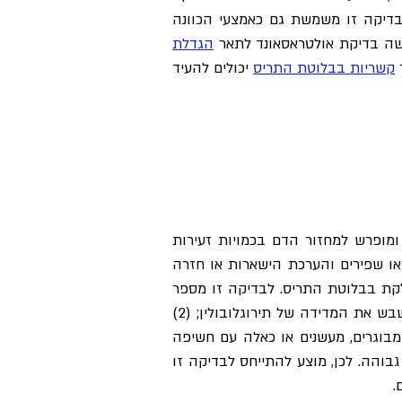
די
קה זו משמשת גם כאמצעי הכוונה
שה בדיקת אולטראסאונד לתאר
הגדלת
ר
קשריות בבלוטת התריס
יכולים להעיד
 ומופרש למחזור הדם בכמויות זעירות
או שפירים והערכת הישארות או חזרה
ת בבלוטת התריס. לבדיקה זו מספר
מגבלות. חשוב לדעת: (1) רמה גבוה של נוגדני תירוגלובולין (Thyroglobulin – Tg Ab) בדם, עלולה לשבש את המדידה של תירוגלובולין; (2)
וה יותר כאשר בוחנים קבוצות של אנשים ולא אדם בודד; (3) באנשים מבוגרים, מעשנים או כאלה עם חשיפה
בוהה. לכן, מוצע להתייחס לבדיקה זו
.