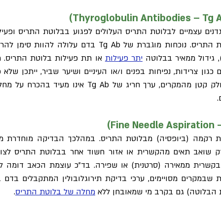
דנים עצמיים לבלוטת התריס העלולים לפגוע בבלוטת התריס ופעילו
אבן בניין ביצירת T3 ו- T4 בבלוטת התריס. נוכחות מוגבר
), גידול ממאיר בבלוטה
יתר פעילות
או תת פעילות בלוטת התריס. ר
ון צרידות, נפיחות בפנים ו/או העיניים ושיער שביר, ייתכן של
.
מת רקמה (ביופסיה) מבלוטת התריס. במהלכך הבדיקה מוחדרת מ
ק שואב תאים מהקשרית או אזור חשוד אחר בבלוטת התריס לצורך 
קשרית ממאירה (סרטנית) או שפירה. בד"כ עוצמת הכאב דומה ל
במקרים מסויימים, ערכי בדיקת תירוגלובולין המתקבלים בדם בש
 הבלוטה) גם בקרב מי שמאובחן ללא
מחלה של בלוטת התריס
.