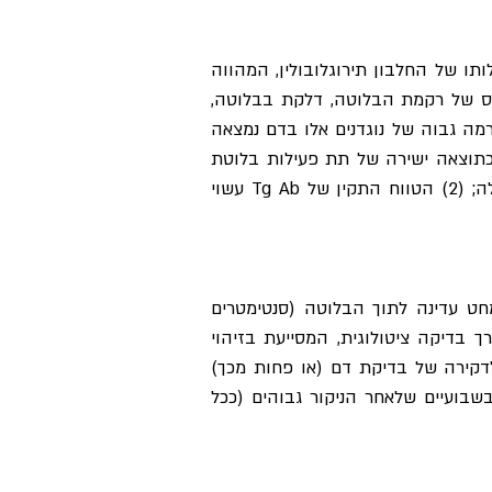
תו של החלבון תירוגלובולין, המהווה
ת של Tg Ab בדם עלולה להוות סימן להרס של רקמת הבלוטה, דלקת בבלוטה,
מה גבוה של נוגדנים אלו בדם נמצאה
א כתוצאה ישירה של תת פעילות בלוטת
התריס עצמה. חשוב לדעת: (1) בחלק קטן מהמקרים, ערך חריג של Tg Ab אינו מעיד בהכרח על מחלה; (2) הטווח התקין של Tg Ab עשוי
חט עדינה לתוך הבלוטה (סנטימטרים
בדיקה ציטולוגית, המסייעת בזיהוי
דקירה של בדיקת דם (או פחות מכך)
בועיים שלאחר הניקור גבוהים (ככל