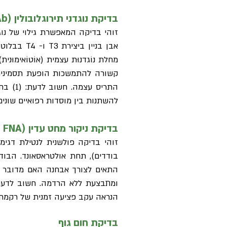
בדיקת נוגדני תירוגלובולין (Thyroglobulin Antibodies – Tg Ab)
זוהי בדיקה המאפשרת גילוי של נוג
מחלת נוֹגדנוּת עצמית (אוֹטוֹאימוּנית
קשורה להתמשכות הופעת תסמינים כג
להשתנות בין מוסדות רפואיים שונים
בדיקת ניקור מחט עדין (Fine Needle Aspiration - FNA)
זוהי בדיקה פולשנית לנטילת דגי
בודדים), תחת אולטראסאונד. הבוד
התאים לצורך אבחנה האם מדובר ב
ומתבצעת ללא הרדמה. חשוב לדעת ש
הנראה עקב פציעה זמנית של רקמת
בדיקת חום גוף