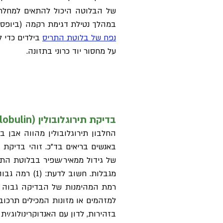
של הבלוטה היכול להתאים למחלת נ
במהלך נטילת דגימת רקמה (ביופסי
נפח של בלוטת התריס
בילדים כדי ל
על מחסור יוד כרוני בתזונה.
בדיקת תירוגלובולין (Thyroglobulin)
החלבון תירוגלובולין מהווה אבן ב
באנשים בריאים בד"כ. זוהי בדיקת
של גידול ממאיר/שפיר בבלוטת התר
למזהמים או מזונות המכילים תרכוב
בזהירות, לדון עם האנדוקרינולוג/י