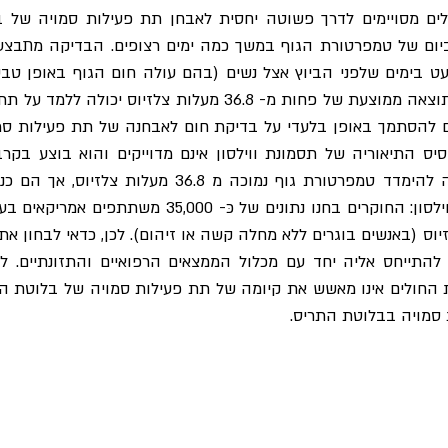
ים מסויימים לדרך פשוטה יחסית לאבחן תת פעילות סמויה של 
יום של טמפרטורת הגוף במשך כמה ימים רצופים. הבדיקה מתבצע
- 16:00 אחה"צ) למעט בימים שלפני הביוץ אצל נשים (בהם עולה חום הגוף באו
ווילסון') העומדת בבסיס הבדיקה, תוצאה ממוצעת של פחות מ- 6.8
ועדכני יותר העלו ספק בתיאוריית ווילסון: החוקרים בח
ן 35.7-37.3 מעלות צלזיוס (באנשים בוגרים ללא מחלה קשה או זיהום). לכן, כדאי 
להתייחס אליה יחד עם מכלול הממצאים הרפואיים והתזונתיים. ל
 החולים אינו מאשש את קיומה של תת פעילות סמויה של בלוטת ה
סמויה בבלוטת התריס.