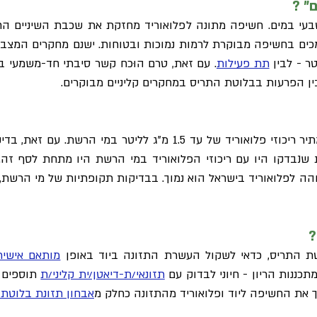
ם" ?
טבעי במים. חשיפה מתונה לפלואוריד מחזקת את שכבת השיניים הח
מכים בחשיפה מבוקרת לרמות נמוכות ובטוחות. ישנם מחקרים המצביע
תת פעילות
. עם זאת, טרם הוּכח קשר סיבתי חד-משמעי בין
נכון לשנת 2026, משרד הבריאות מתיר ריכוזי פלואוריד של עד 1.5 מ
נבדקו היו עם ריכוזי הפלואוריד במי הרשת היו מתחת לסף זה. כ
ה לפלואוריד בישראל הוא נמוך. בבדיקות תקופתיות של מי הרשת,
?
טת התריס, כדאי לשקול העשרת התזונה ביוד באופן
מותאם אישית
כננות הריון - חיוני לבדוק עם
תזונאי/ת-דיאטן/ית קליני/ת
תוספים ב
 את החשיפה ליוד ופלואוריד מהתזונה כחלק מ
אבחון תזונת בלוטת