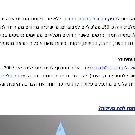
 חיוני ל
תפקודה של בלוטת התריס
. ללא יוד, בלוטת התריס אינה י
הגוף נפגעות. הצריכה הנאותה המומלצת היא כ-150 מק"ג ליום למבוגרים. מי שתייה
ל, שתייה חמה ומרקים. כאשר גידולים חקלאיים מסויימים מושקים במים
 גם הבשר, החלב, הביצים, ירקות ופירות שאנו אוכלים כנראה מושפעי
עמיתיו?
קרב 50 מבוגרים
- אז
שרי לחסר יוד קבוצתי), לצד צריכת יוד תזונתית נמוכה.
 על מים מותפלים עלולה להקטין עוד יותר את הצריכה היומית של 
ונה לתת פעילות?