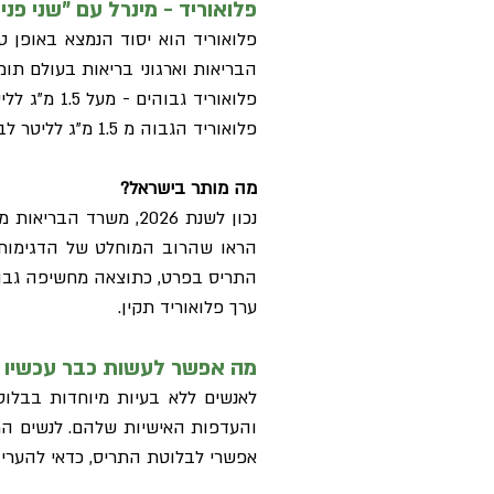
פלואוריד - מינרל עם "שני פני
פלואוריד הוא יסוד הנמצא באופן 
הבריאות וארגוני בריאות בעולם תו
פלואוריד גבוהים - מעל 1.5 מ"ג לליטר - לבין
פלואוריד הגבוה מ 1.5 מ"ג לליטר לבין הפרעות בבלוטת התריס במחקרים קליניים מבוקרים.
מה מותר בישראל?
הראו שהרוב המוחלט של הדגימות ש
התריס בפרט, כתוצאה מחשיפה גבוה
ערך פלואוריד תקין.
מה אפשר לעשות כבר עכשיו 
לאנשים ללא בעיות מיוחדות בבלו
והעדפות האישיות שלהם. לנשים המת
אפשרי לבלוטת התריס, כדאי להעריך