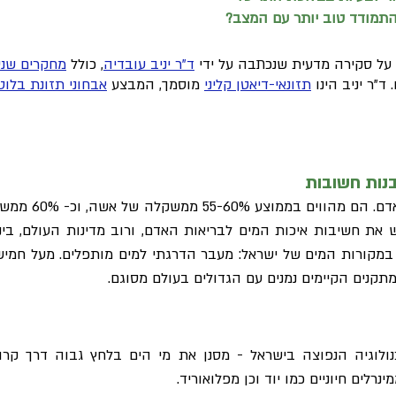
התמודד טוב יותר עם המצב?
, על סקירה מדעית שנכתבה על ידי
ד"ר יניב עובדיה
, כולל
מחקרים שנ
ד"ר יניב הינו
תזונאי-דיאטן קליני
מוסמך, המבצע
אבחוני תזונת בלו
בנות חשובות
מים הם מרכיב תז
ש את חשיבות איכות המים לבריאות האדם, ורוב מדינות העולם, בינ
י במקורות המים של ישראל: מעבר הדרגתי למים מותפלים. מעל חמי
קנים הקיימים נמנים עם הגדולים בעולם מסוגם.
לוגיה הנפוצה בישראל - מסנן את מי הים בלחץ גבוה דרך קרומי
נרלים חיוניים כמו יוד וכן מפלואוריד.