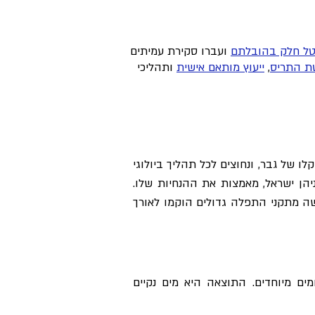
טל חלק בהובלתם
ועברו סקירת עמיתים
טת התריס
,
ייעוץ מותאם אישית
ותהליכי
לבדיקת התאמה
לאבחון
בקליק >
ונה קריטי לחיי האדם. הם מהווים בממוצע 55-60% ממשקלה של אשה, וכ- 60% ממשקלו של גבר, ונחוצים לכל תהליך ביולוגי
יהן ישראל, מאמצות את ההנחיות שלו.
שה מתקני התפלה גדולים הוקמו לאורך
ם מיוחדים. התוצאה היא מים נקיים