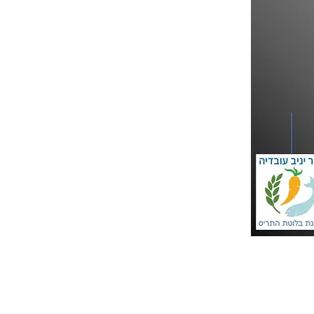
לבדיקת התאמה
ל
אבחון
בקליק >