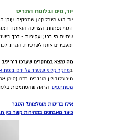
יוד, מים ובלוטת התריס
יוד הוא מינרל קטן שתפקידו ענק: הוא
שתיית מי ברז; ועקיפות - דרך בישו
ומעבירים אותו לשרשרת המזון. לכן,
מה נמצא במחקרים שערכו ד"ר יניב ו
ב
מחקר קליני שנערך על ידם בנפת אשקלון ב
תירוגלובולין מוגברים בדם (סימן אפ
משתתפים
, הראה שהסתמכות בלעדית
אילו בדיקות מומלצות? הסבר
כיצד מאבחנים במהירות קשר בין תז