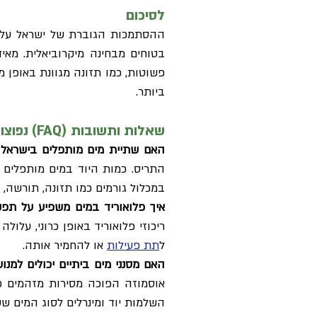
לסיכום
ההסתמכות הגוברת של ישראל על מי
בטוחים מבחינה מיקרוביאלית. מאי
פשוטות, כמו תזונה מגוונת באופן 
ביותר.
שאלות ותשובות (FAQ) נפוצות: מי שתייה ובריאות בלוטת התריס
האם שתיית מים מותפלים בישראל 
התריס. כמות היוד במים מותפלים 
במכלול גורמים כמו תזונה, תורשה, 
איך פלואוריד במים משפיע על תפ
ריכוזי פלואוריד באופן כרוני, עלול
ל
תת פעילות
או להחמיר אותה.
האם מסנני מים ביתיים יכולים למנו
אוסמוזה הפוכה מסירות מזהמים כמו 
השלמות יוד ומינרלים לסוג המים ש