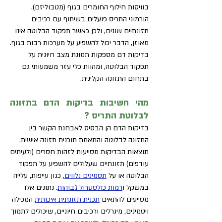
בוויסות חילוף החומרים בגוף (מטבוליזם).
הורמוני התריס פועלים בשיתוף עם רכיבים
תזונתיים שונים, ולכן כאשר תפקוד הבלוטה אינו
מאוזן, הדבר יכול להשפיע על מערכות רבות בגוף.
בדיקות דם מספקות תמונת מצב חיונית על
תפקוד הבלוטה, ומהוות כלי עזר משמעותי גם
בתחום התזונה הקלינית.
מהי חשיבות בדיקות הדם בתזונה
לבלוטת התריס ?
בדיקות הדם הן הבסיס לאבחנת הקשר בין
התזונה לבלוטה והתאמת תוכנית תזונה אישית.
תוצאות הבדיקות מסייעות לזהות חסרים (ולעיתים
עודפים) תזונתיים שעלולים להשפיע על תפקוד
הבלוטה או על
תסמינים נלווים
, כגון עייפות, עלייה
במשקל ו
רמות כולסטרול גבוהות
. נתונים אלו
מסייעים להתאים
תכנית תזונתית איכותית
המכילה
ויטמינים, מינרלים ורכיבים חיוניים, שיכולים לתמוך