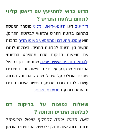
מדוע כדאי להתייעץ עם דיאטן קליני
לתחום בלוטת התריס ?
ד"ר יניב
הינו
תזונאי-דיאטן קליני
מוסמך המנוסה
בתחום בלוטת התריס (תזונאי לבלוטת התריס).
הוא
עוסק, מתעדכן ומתמקצע באופן תדיר
בהבנת
הקשר בין תזונה לבלוטת התריס. ביכולתו לנתח
את תוצאות בדיקות הדם מההיבט התזונתי
ו
להתאים תכנית אישית יעילה
שתתמוך הן בטיפול
התרופתי שנקבע על ידי הרופא/ה והן במצבים
שטרם הוחלט על טיפול שכזה. התזונה הנכונה
עשויה להיות גורם מכריע בשיפור איכות החיים
ובהתמודדות עם
תסמינים נלווים
.
שאלות נפוצות על בדיקות דם
לבלוטת התריס ותזונה ?
האם תזונה יכולה להחליף טיפול תרופתי
?
תזונה נכונה אינה תחליף לטיפול התרופתי בהורמון