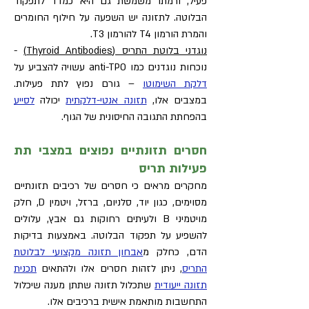
פעיל, ורמתו משמשת גם היא כמדד לתפקוד
הבלוטה. לתזונה יש השפעה על חילוף החומרים
והמרת הורמון T4 להורמון T3.
נוגדני בלוטת התריס (Thyroid Antibodies)
-
נוכחות נוגדנים כמו anti-TPO עשויה להצביע על
דלקת השימוטו
– גורם נפוץ לתת פעילות.
במצבים אלו,
תזונה אנטי-דלקתית
יכולה
לסייע
בהפחתת התגובה החיסונית של הגוף.
חסרים תזונתיים נפוצים במצבי תת
פעילות תריס
מחקרים מראים כי חסרים של רכיבים תזונתיים
מסוימים, כגון יוד, סלניום, ברזל, ויטמין D, חלק
מויטמיני B ולעיתים רחוקות גם אבץ, עלולים
להשפיע על תפקוד הבלוטה. באמצעות בדיקות
הדם, כחלק מ
אבחון תזונה מקצועי לבלוטת
התריס
, ניתן לזהות חסרים אלו ולהתאים
תכנית
תזונה ייעודית
שתכלול תזונה שתתן מענה שיכלול
התחשבות מותאמת אישית ברכיבים אלו.