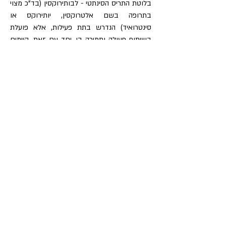
בלוטת התריס הסינתטי - לבותירוקסין (בד"כ מצוי
בתרופה בשם אלטרוקסין, יותירוקס או
סינטרואיד) הנדרש בתת פעילות, אלא פועלת
בשיתוף פעולה ותמיכה בו. יחד עם זאת, קיימים
מצבים מסויימים בהם אימוץ הרגלי תזונה
מותאמים אישית עשוי להוביל להפחתת מינון
ובמקרים נדירים גם לאי תלות בטיפול התרופתי.
מהי ההמלצה הראשונית למי שתוצאות
הבדיקה שלו אינן תקינות
? ראשית, יש להתייעץ
ראשית עם גורם רפואי מוסמך. לאחר מכן, מומלץ
להיעזר עם
תזונאי לבלוטת התריס
על מנת לבנות
תכנית תזונה מותאמת אישית שתשתלב עם
המצב הקיים (עם או בלי טיפול תרופתי).
יש לכם שאלות נוספות ?
לחצו כאן
ותוכלו למצוא תשובות לשאלות נפוצות
על תזונה, בלוטת התריס ונושאים קשורים
נוספים.