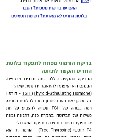
ב
איזון
ההורמונלי ולשפר את איכות החיים.
האם יש בדיקות נוספות? הסבר
בלוטת התריס לא מאוזנת? רשימת תסמינים
לבדיקת התאמה
אבחון
בקליק >
בדיקת הורמוני מפתח לתפקוד בלוטת
התריס והקשר לתזונה
הבדיקה המקיפה כוללת כמה מדדים מרכזיים.
הבנתם היא המפתח להתאמה תזונתית יעילה:
TSH (Thyroid-Stimulating Hormone)
- הורמון
זה משקף את האות שנותן המוח לבלוטת התריס.
רמה גבוהה של TSH עשויה להצביע על תת
פעילות של הבלוטה. במקרה כזה, לתזונה נכונה
יש תפקיד חשוב בתמיכה בתפקוד המטבולי.
T4 חופשי (Free Thyroxine)
- הורמון זה הוא