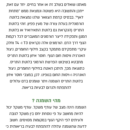
מאתנו שואלים בשלב זה או אחר בחיים. יחד עם זאת,
ייתכן והתשובה היא פשוטה ונמצאת ממש "מתחת
לאף". בבסיס קדמת הצוואר שלנו נמצאת בלוטה
הורמונלית בעלת צורה של מעין פפיון. זוהי בלוטת
התריס (הנקראת גם בלוטת התאירואיד או בלוטת
המגן) ותפקידה לייצר הורמונים המועברים לכל רקמות
הגוף דרך הדם. הורמונים אלה נקראים T3 ו- T4 וחלק
עיקרי מתפקידם מתמקד בקצב חילוף החומרים, ניצול
האנרגיה וויסות חום הגוף. חוסר איזון בלוטת התריס
מתבטא בשיבוש הפרשת הורמוני בלוטת התריס.
כתוצאה מכך, תיתכן האטה בחילוף החומרים, ניצול
האנרגיה ו-ויסות החום בגופינו. לכן, במצבי חוסר איזון
בלוטת התריס השמנה ויתר שומנים בדם עלולים
להתפתח ולגרום לבעיות בריאות.
מהי השמנה ?
השמנה הינה מצב של עודף משקל. עודף משקל יכול
להיות מחושב על פי נוסחת יחס בין משקל לגובה
ולעיתים לפי היקף הגוף במקומות מסוימים. חשוב
לדעת שהשמנה עלולה להתפתח לבעיה בריאותית כי