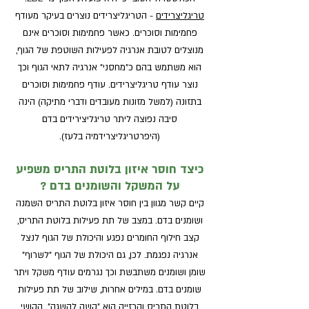
טריגליצרידים
- הטריגליצרידים נוצרים בעיקר מעודף
פחמימות וסוכרים. כאשר פחמימות וסוכרים אינם
מנוצלים לטובת אנרגיה לפעילות השוטפת של הגוף,
הוא משתמש בהם כ"מחסני" אנרגיה לתאי הגוף וכך
נוצר עודף טריגליצרידים. עודף פחמימות וסוכרים
בתזונה (למשל מזונות מעובדים ודברי מתיקה) הינה
סיבה נפוצה ליתר טריגליצירידים בדם
(היפרטריגליצרידמיה בלעז).
כיצד חוסר איזון בלוטת התריס משפיע
על המשקל והשומנים בדם ?
קיים קשר מגוון בין חוסר איזון בלוטת התריס השמנה
ושומנים בדם. במצב של תת פעילות בלוטת התריס,
קצב חילוף החומרים נפגע והיכולת של הגוף לנצל
אנרגיה נפגמת. לכן, גם היכולת של הגוף "לשרוף"
שומן ושומנים משתבשת וכך נגרמים עודף משקל ויתר
שומנים בדם. במילים אחרות, שילוב של תת פעילות
בלוטת התריס והרזייה הוא "קשה להשגה". הקושי