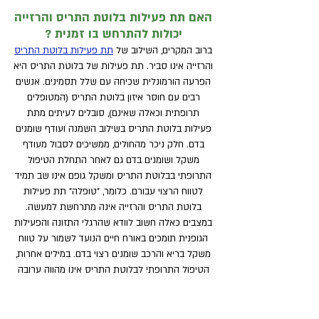
האם תת פעילות בלוטת התריס והרזייה
יכולות להתרחש בו זמנית ?
ברוב המקרים, השילוב של
תת פעילות בלוטת התריס
והרזייה אינו סביר. תת פעילות של בלוטת התריס היא
הפרעה הורמונלית שכיחה עם שלל תסמינים. אנשים
רבים עם חוסר איזון בלוטת התריס (המטופלים
תרופתית וכאלה שאינם), סובלים לעיתים מתת
פעילות בלוטת התריס בשילוב השמנה ועודף שומנים
בדם. חלק ניכר מהחולים, ממשיכים לסבול מעודף
משקל ושומנים בדם גם לאחר התחלת הטיפול
התרופתי בבלוטת התריס ומשקל גופם אינו שב תמיד
לטווח הרצוי עבורם. כלומר, "טופלה" תת פעילות
בלוטת התריס והרזייה אינה מתרחשת למעשה.
במצבים כאלה חשוב לוודא שהרגלי התזונה והפעילות
הגופנית תומכים באורח חיים הנועד לשמור על טווח
משקל בריא והרכב שומנים רצוי בדם. במילים אחרות,
הטיפול התרופתי לבלוטת התריס אינו מהווה ערובה
או "תרופת קסם" אם אינו נתמך או מלווה בשדרוג
אורח החיים לבריא יותר, בדגש על תזונת בלוטת
התריס. לעיתים, באבחון תזונת בלוטת התריס ע"י