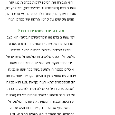
היא מגבירה את הסיכון ללקות במחלות כגון יתר
שומנים בדם (כולסטרול וטריגליצרידים), יתר לחץ דם,
סוכרת, שבץ מוחי, מחלת לב איסכמית, אי־ספיקת לב,
סוגים מסוימים של סרטן ומחלות של מפרקי הגוף.
מה זה יתר שומנים בדם ?
יתר שומנים בדם (או היפרליפידמיה בלעז) הוא מצב
שבו הרמות של שומנים מסוימים בדם (כולסטרול
וטריגליצרידים) גבוהות מהטווח הרצוי. פרטים:
כולסטרול
- כשני שלישים מהכולסטרול מיוצרים על
ידי הכבד ומקורו של השליש הנותר במזון שאנו
אוכלים ממקור חי (למשל בשר בקר שמן או גבינה
צהובה עם אחוזי שומן גבוהים). הקבוצה שנושאת את
רוב הכולסטרול לתאי הגוף נקראת LDL והיא מכוּנה
"הכולסטרול הרע" כי יש לה נטייה לשקוע בדפנות
של כלי הדם ובהמשך להצר ולחסום כלי דם (טרשת
עורקים). הקבוצה הנושאת את עודפי הכולסטרול
מתאי הגוף אל הכבד נקראת HDL והיא מכוּנה
"הכולסטרול הטוב" כי היא פועלת הפוך מ- LDL.