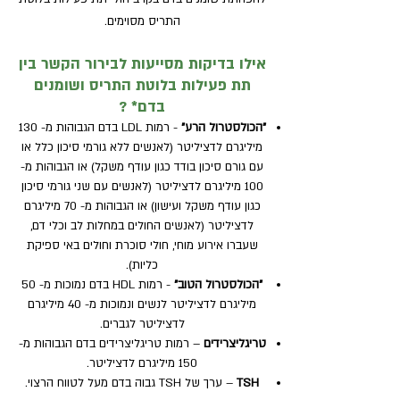
התריס מסוימים.
אילו בדיקות מסייעות לבירור הקשר בין
תת פעילות בלוטת התריס ושומנים
בדם* ?
"הכולסטרול הרע"
- רמות LDL בדם הגבוהות מ- 130
מיליגרם לדציליטר (לאנשים ללא גורמי סיכון כלל או
עם גורם סיכון בודד כגון עודף משקל) או הגבוהות מ-
100 מיליגרם לדציליטר (לאנשים עם שני גורמי סיכון
כגון עודף משקל ועישון) או הגבוהות מ- 70 מיליגרם
לדציליטר (לאנשים החולים במחלות לב וכלי דם,
שעברו אירוע מוחי, חולי סוכרת וחולים באי ספיקת
כליות).
"הכולסטרול הטוב"
- רמות HDL בדם נמוכות מ- 50
מיליגרם לדציליטר לנשים ונמוכות מ- 40 מיליגרם
לדציליטר לגברים.
טריגליצרידים
– רמות טריגליצרידים בדם הגבוהות מ-
150 מיליגרם לדציליטר.
TSH
– ערך של TSH גבוה בדם מעל לטווח הרצוי.