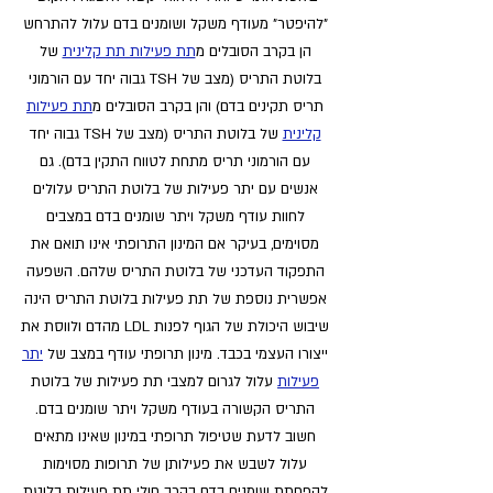
"להיפטר" מעודף משקל ושומנים בדם עלול להתרחש
הן בקרב הסובלים מ
תת פעילות תת קלינית
של
בלוטת התריס (מצב של TSH גבוה יחד עם הורמוני
תריס תקינים בדם) והן בקרב הסובלים מ
תת פעילות
קלינית
של בלוטת התריס (מצב של TSH גבוה יחד
עם הורמוני תריס מתחת לטווח התקין בדם). גם
אנשים עם יתר פעילות של בלוטת התריס עלולים
לחוות עודף משקל ויתר שומנים בדם במצבים
מסוימים, בעיקר אם המינון התרופתי אינו תואם את
התפקוד העדכני של בלוטת התריס שלהם. השפעה
אפשרית נוספת של תת פעילות בלוטת התריס הינה
שיבוש היכולת של הגוף לפנות LDL מהדם ולווסת את
ייצורו העצמי בכבד. מינון תרופתי עודף במצב של
יתר
פעילות
עלול לגרום למצבי תת פעילות של בלוטת
התריס הקשורה בעודף משקל ויתר שומנים בדם.
חשוב לדעת שטיפול תרופתי במינון שאינו מתאים
עלול לשבש את פעילותן של תרופות מסוימות
להפחתת שומנים בדם בקרב חולי תת פעילות בלוטת