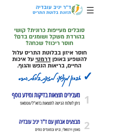
ד"ר יניב עובדיה
לבדיקת התאמה
ל
אבחון
בקליק>
תזונת בלוטת התריס
סובלים מעייפות כרונית? קושי
בהורדת משקל ושומנים בדם?
חוסר ריכוז? שכחה?
חוסר איזון בבלוטת התריס עלול
להשפיע באופן
דרמטי
על איכות
החיים, בריאות הנפש והגוף.
✓ אבחון מקצועי לתזונת בלוטת התריס
מעבירים תוצאות בדיקות ומידע נוסף
1
ניתן לשלוח הגישה לתוצאות בדוא"ל/ווטסאפ
מבצעים אבחון עם ד"ר יניב עובדיה
2
באופן וירטואלי, נגיש ובמועדים נוחים